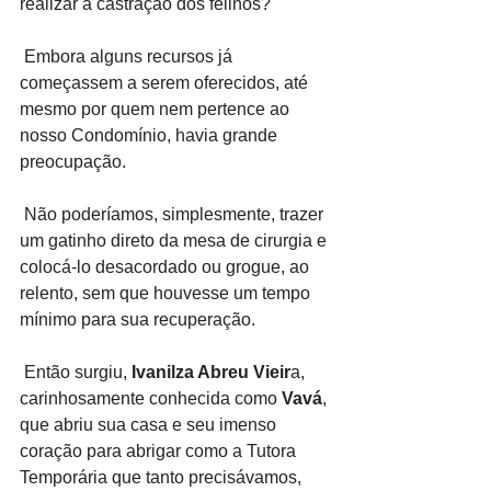
realizar a castração dos felinos? 
 Embora alguns recursos já 
começassem a serem oferecidos, até 
mesmo por quem nem pertence ao 
nosso Condomínio, havia grande 
preocupação.
 Não poderíamos, simplesmente, trazer 
um gatinho direto da mesa de cirurgia e 
colocá-lo desacordado ou 
grogue,
ao 
relento, sem que houvesse um tempo 
mínimo para sua recuperação.
 Então surgiu,
 Ivanilza Abreu Vieir
a, 
carinhosamente conhecida como 
Vavá
, 
que abriu sua casa e seu imenso 
coração para abrigar como a Tutora 
Temporária que tanto precisávamos, 