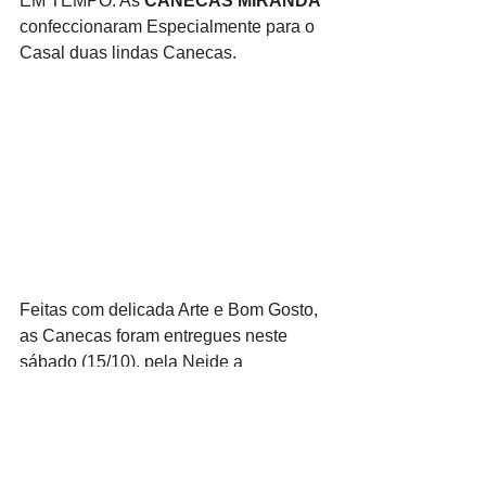
EM TEMPO: As 
CANECAS MIRANDA
confeccionaram Especialmente para o 
Casal duas lindas Canecas.
Feitas com delicada Arte e Bom Gosto, 
as Canecas foram entregues neste 
sábado (15/10), pela Neide a 
esse Casal a quem nós da Quinta Pata 
muito admiramos. Abraços a Ambos, 
rodeados de mutas Patas. 