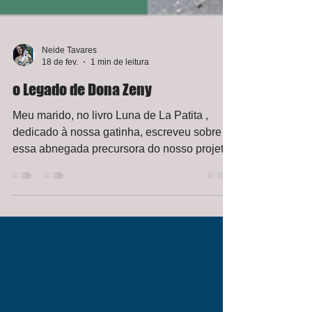
Neide Tavares
18 de fev.
1 min de leitura
o Legado de Dona Zeny
Meu marido, no livro Luna de La Patita ,
dedicado à nossa gatinha, escreveu sobre
essa abnegada precursora do nosso projeto:
Zeny Rodrigues do Carmo, conhecida como
Dona Zeny, enquanto morou em nosso
condomínio, sempre foi vista distribuindo seu
amor e carinho aos felinos no pátio. Mesmo
naquela situação, sem apoio efetivo, ela
estava presente, dedicada, sem projeto, sem