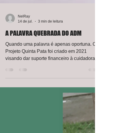
NelRay
14 de jul.
3 min de leitura
A PALAVRA QUEBRADA DO ADM
Quando uma palavra é apenas oportuna. O
Projeto Quinta Pata foi criado em 2021
visando dar suporte financeiro à cuidadora
Claudia Vicente que durante mais de seis
anos, vinha cuidando, solitariamente, dos
gatinhos que foram abandonados por tutores
irresponsáveis no pátio do Condomínio
Alcântara I. Os mantenedores da Quinta Pata
são "amigos-anjos" — muitos deles morando
bem distante do nosso condomínio — que
prestam sua solidariedade associando-se ao