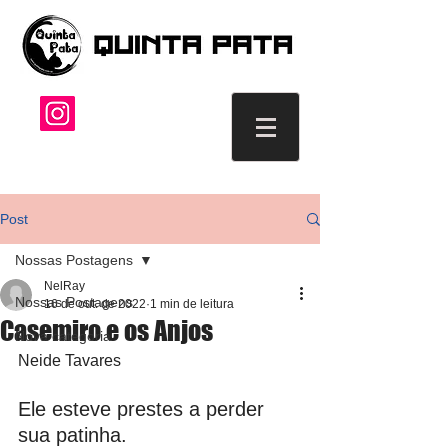
Post
Nossas Postagens
NelRay
Nossas Postagens
16 de out. de 2022
1 min de leitura
Casemiro e os Anjos
Nova categoria
Neide Tavares
Ele esteve prestes a perder 
sua patinha.